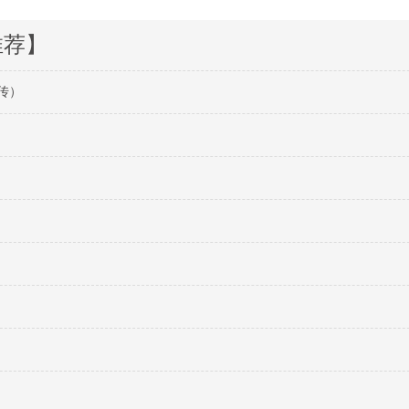
推荐】
远传）