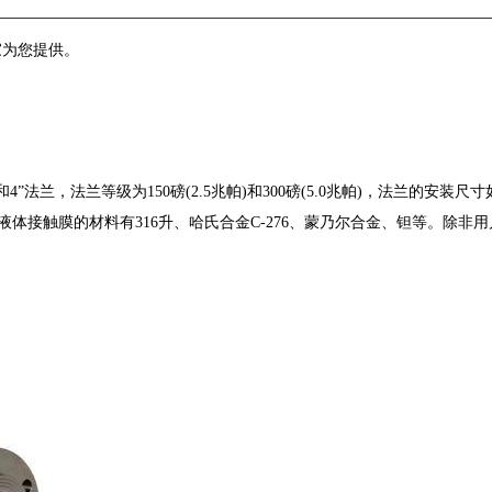
家为您提供。
4”法兰，法兰等级为150磅(2.5兆帕)和300磅(5.0兆帕)，法兰的安装
2MPa。液体接触膜的材料有316升、哈氏合金C-276、蒙乃尔合金、钽等。除