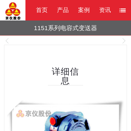
首页
产品
案例
资讯
1151系列电容式变送器
1
/
1
详细信
息