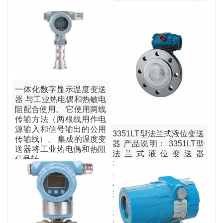
送器都可以，广泛应用于
由温度传感器和信号转换
工业生产过程中差压、绝
器组成，信号转换器安装
压、微压的测量。 3051
在该温度下 在传感器的冷
智能压力变送器
接线盒中，温度传感器检
测到的电压和
一体化数字显示温度变送
器 与工业热电偶和热敏电
阻配合使用。 它使用两线
传输方法（两根线用作电
源输入和信号输出的公用
3351LT型法兰式液位变送
传输线）。 集成的温度变
器 产品说明： 3351LT型
送器将工业热电偶和热阻
法兰式液位变送器
信号转
3351LT型法兰式液位变送
器的安装法兰标准按
ANSI，法兰有3〃和4〃
规格，法兰等级分为
150LB（2.5MPa）及
300LB（5.0MPa），法兰