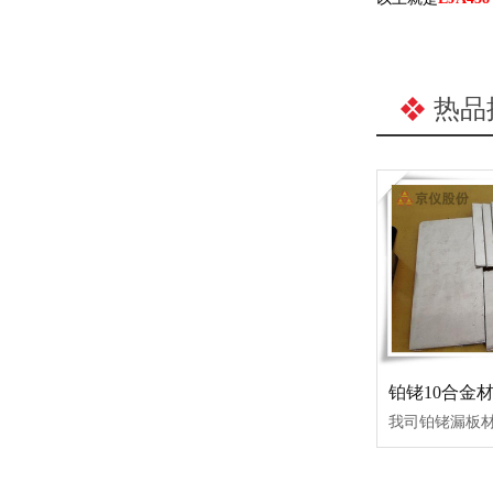
热品
铂铑10合金